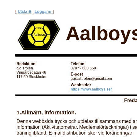
[
Utskrift
|
Logga in
]
Aalboys
Redaktion
Telefon
c/o Trolén
0707 - 600 550
Vingårdsgatan 46
E-post
117 59 Stockholm
gustaf.trolen@gmail.com
Webbsidor
https://www.aalboys.se/
Freda
1.Allmänt, information.
Denna webbsida trycks och utdelas tillsammans med 
information (Aktivitetometrar, Medlemsförteckningar) i
träning ibland. E-maildistribution sker vid förändringar i