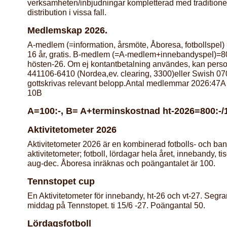
verksamheten/inbjudningar kompletterad med traditionel
distribution i vissa fall.
Medlemskap 2026.
A-medlem (=information, årsmöte, Åboresa, fotbollspel) =
16 år, gratis. B-medlem (=A-medlem+innebandyspel)=80
hösten-26. Om ej kontantbetalning användes, kan pers
441106-6410 (Nordea,ev. clearing, 3300)eller Swish 0
gottskrivas relevant belopp.Antal medlemmar 2026:47A 
10B
A=100:-, B= A+terminskostnad ht-2026=800:-/
Aktivitetometer 2026
Aktivitetometer 2026 är en kombinerad fotbolls- och ba
aktivitetometer; fotboll, lördagar hela året, innebandy, ti
aug-dec. Åboresa inräknas och poängantalet är 100.
Tennstopet cup
En Aktivitetometer för innebandy, ht-26 och vt-27. Segr
middag på Tennstopet. ti 15/6 -27. Poängantal 50.
Lördagsfotboll